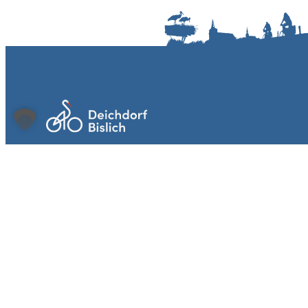
Heimat- und Bürgervereins Bislich e.V.
Dorfstraße 24
46487 Wesel-Bislich
heimatverein@bislich.de
Kontakt
Deichdorfmuseum
Personenfähre
Das Museum
Fahrzeiten