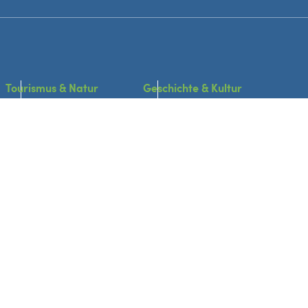
Tourismus & Natur
Geschichte & Kultur
Störche
Über Bislich
Wandern & Radfahren
St. Johannes Kirche
Ausflugsziele
Historische Orte
Übernachtung
Traditionen & Bräuche
Gastronomie