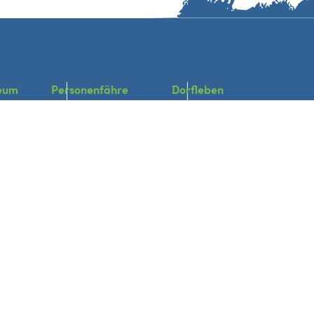
eum
Personenfähre
Dorfleben
Fahrzeiten
Heimat- & Bürgerverein
Fahrpreise
Bislicher Vereine
en
Geschäfte und Firmen
Dorfentwicklung
acken
Neuigkeiten
Veranstaltungen