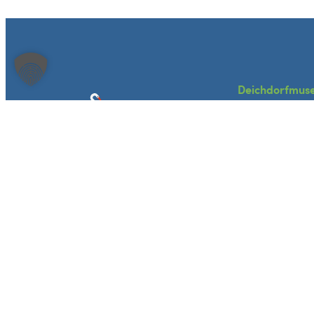
Deichdorfmus
Das Museum
Besuch planen
Veranstaltung
Heimat- und Bürgervereins Bislich e.V.
Schmiede
Dorfstraße 24
46487 Wesel-Bislich
Historisches B
heimatverein@bislich.de
Kontakt