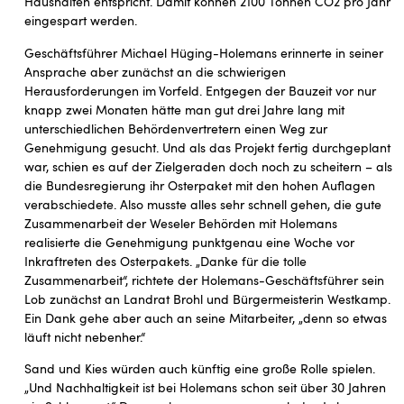
Haushalten entspricht. Damit können 2100 Tonnen CO2 pro Jahr
eingespart werden.
Geschäftsführer Michael Hüging-Holemans erinnerte in seiner
Ansprache aber zunächst an die schwierigen
Herausforderungen im Vorfeld. Entgegen der Bauzeit vor nur
knapp zwei Monaten hätte man gut drei Jahre lang mit
unterschiedlichen Behördenvertretern einen Weg zur
Genehmigung gesucht. Und als das Projekt fertig durchgeplant
war, schien es auf der Zielgeraden doch noch zu scheitern – als
die Bundesregierung ihr Osterpaket mit den hohen Auflagen
verabschiedete. Also musste alles sehr schnell gehen, die gute
Zusammenarbeit der Weseler Behörden mit Holemans
realisierte die Genehmigung punktgenau eine Woche vor
Inkraftreten des Osterpakets. „Danke für die tolle
Zusammenarbeit“, richtete der Holemans-Geschäftsführer sein
Lob zunächst an Landrat Brohl und Bürgermeisterin Westkamp.
Ein Dank gehe aber auch an seine Mitarbeiter, „denn so etwas
läuft nicht nebenher.“
Sand und Kies würden auch künftig eine große Rolle spielen.
„Und Nachhaltigkeit ist bei Holemans schon seit über 30 Jahren