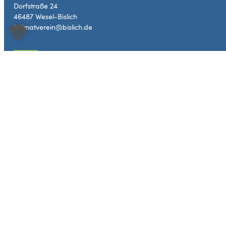
Dorfstraße 24
46487 Wesel-Bislich
heimatverein@bislich.de
Kontakt
Deichdorfmuseum
Personenfähre
Das Museum
Fahrzeiten
Besuch planen
Fahrpreise
Veranstaltungen
Schmiede
Historisches Backen
Dorfleben
Tourismus & Natur
Heimat- & Bürgerverein
Störche
Bislicher Vereine
Wandern & Radfahren
Geschäfte und Firmen
Ausflugsziele