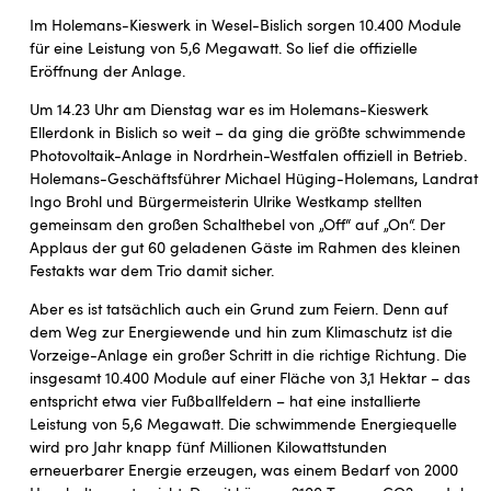
Im Holemans-Kieswerk in Wesel-Bislich sorgen 10.400 Module
für eine Leistung von 5,6 Megawatt. So lief die offizielle
Eröffnung der Anlage.
Um 14.23 Uhr am Dienstag war es im Holemans-Kieswerk
Ellerdonk in Bislich so weit – da ging die größte schwimmende
Photovoltaik-Anlage in Nordrhein-Westfalen offiziell in Betrieb.
Holemans-Geschäftsführer Michael Hüging-Holemans, Landrat
Ingo Brohl und Bürgermeisterin Ulrike Westkamp stellten
gemeinsam den großen Schalthebel von „Off“ auf „On“. Der
Applaus der gut 60 geladenen Gäste im Rahmen des kleinen
Festakts war dem Trio damit sicher.
Aber es ist tatsächlich auch ein Grund zum Feiern. Denn auf
dem Weg zur Energiewende und hin zum Klimaschutz ist die
Vorzeige-Anlage ein großer Schritt in die richtige Richtung. Die
insgesamt 10.400 Module auf einer Fläche von 3,1 Hektar – das
entspricht etwa vier Fußballfeldern – hat eine installierte
Leistung von 5,6 Megawatt. Die schwimmende Energiequelle
wird pro Jahr knapp fünf Millionen Kilowattstunden
erneuerbarer Energie erzeugen, was einem Bedarf von 2000