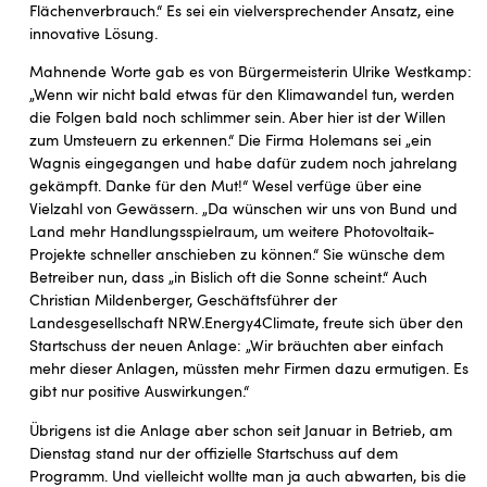
Flächenverbrauch.“ Es sei ein vielversprechender Ansatz, eine
innovative Lösung.
Mahnende Worte gab es von Bürgermeisterin Ulrike Westkamp:
„Wenn wir nicht bald etwas für den Klimawandel tun, werden
die Folgen bald noch schlimmer sein. Aber hier ist der Willen
zum Umsteuern zu erkennen.“ Die Firma Holemans sei „ein
Wagnis eingegangen und habe dafür zudem noch jahrelang
gekämpft. Danke für den Mut!“ Wesel verfüge über eine
Vielzahl von Gewässern. „Da wünschen wir uns von Bund und
Land mehr Handlungsspielraum, um weitere Photovoltaik-
Projekte schneller anschieben zu können.“ Sie wünsche dem
Betreiber nun, dass „in Bislich oft die Sonne scheint.“ Auch
Christian Mildenberger, Geschäftsführer der
Landesgesellschaft NRW.Energy4Climate, freute sich über den
Startschuss der neuen Anlage: „Wir bräuchten aber einfach
mehr dieser Anlagen, müssten mehr Firmen dazu ermutigen. Es
gibt nur positive Auswirkungen.“
Übrigens ist die Anlage aber schon seit Januar in Betrieb, am
Dienstag stand nur der offizielle Startschuss auf dem
Programm. Und vielleicht wollte man ja auch abwarten, bis die