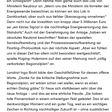
ein Schlagwort.“ Dann nehme man gerne auch das Lob von
Ministerin Neubaur an. „Wenn uns die Ministerin als Vorreiter der
Energiewende bezeichnet, so können wir das Lob in
Dankbarkeit, aber auch aus tiefster Überzeugung annehmen.“
Denn nicht nur die Investition von knapp über 5 Millionen Euro
sei „ein klares Signal in die nachhaltige Energieversorgung des
Standorts.“ Auch mit der Genehmigung der Anlage „haben wir
absolutes Neuland beschritten.“ Neben der speziellen
Sandaufbereitung und der Prozesswasseraufbereitung sei
Floating-Photovoltaik nun der nächste Aspekt. „Aber wir fühlen
uns in dieser Zeit bei allem nicht besonders wertgeschätzt“,
spielte Hüging-Holemans auf den seiner Meinung nach „völlig
verkorksten Regionalplan“ an.
Landrat Ingo Brohl lobte den Geschäftsführer für dessen offene
Worte. „Danke für die kritische Stellungnahme zum
Regionalplan, wir wären schon viel weiter, wenn es einen
echten Dialog gäbe.“ Er freue sich stattdessen sehr über die
neue Anlage – und das sei eine ehrliche Freude. „Sie haben
tolle Pionierarbeit in einem schwierigen Feld geleistet. Das ist ein
denkwürdiger Moment und ein guter Tag, weil es ein wichtiges
Zeichen in Richtung nachhaltiger Zukunft ist – ohne zusätzlichen