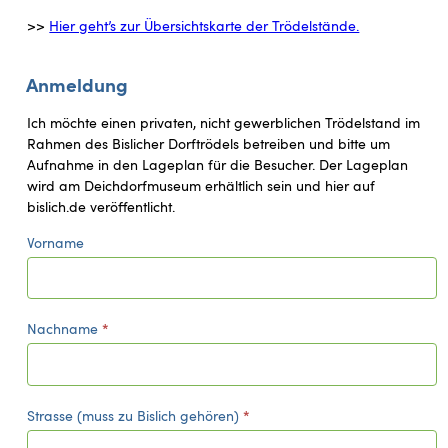
>>
Hier geht’s zur Übersichtskarte der Trödelstände.
Anmeldung
Ich möchte einen privaten, nicht gewerblichen Trödelstand im
Rahmen des Bislicher Dorftrödels betreiben und bitte um
Aufnahme in den Lageplan für die Besucher. Der Lageplan
wird am Deichdorfmuseum erhältlich sein und hier auf
bislich.de veröffentlicht.
D
Vorname
o
r
f
t
Nachname
*
r
ö
d
e
Strasse (muss zu Bislich gehören)
*
l