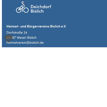
Heimat- und Bürgervereins Bislich e.V.
Dorfstraße 24
46487 Wesel-Bislich
heimatverein@bislich.de
Kontakt
Deichdorfmuseum
Personenfähre
Das Museum
Fahrzeiten
Besuch planen
Fahrpreise
Veranstaltungen
Schmiede
Historisches Backen