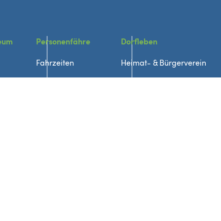
eum
Personenfähre
Dorfleben
Fahrzeiten
Heimat- & Bürgerverein
Fahrpreise
Bislicher Vereine
en
Geschäfte und Firmen
Dorfentwicklung
acken
Neuigkeiten
Veranstaltungen