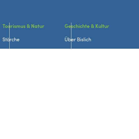
Tourismus & Natur
Geschichte & Kultur
Störche
Über Bislich
Wandern & Radfahren
St. Johannes Kirche
Ausflugsziele
Historische Orte
Übernachtung
Traditionen & Bräuche
Gastronomie