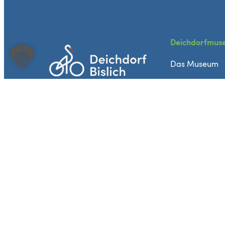
Deichdorfmus
Das Museum
Besuch planen
Veranstaltung
Heimat- und Bürgervereins Bislich e.V.
Schmiede
Dorfstraße 24
46487 Wesel-Bislich
Historisches B
heimatverein@bislich.de
Kontakt