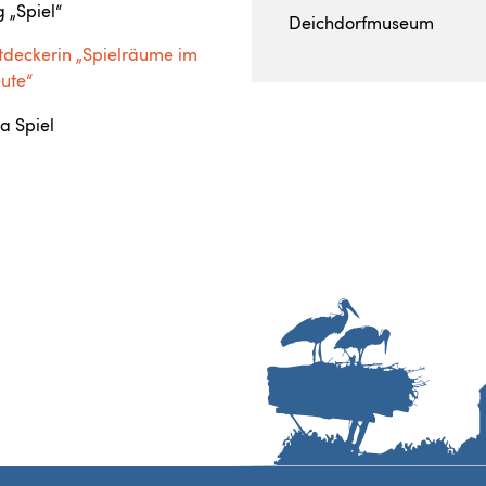
 „Spiel“
Deichdorfmuseum
ntdeckerin „Spielräume im
eute“
a Spiel