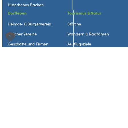
Historisches Backen
Dorfleben
Tourismus & Natur
Heimat- & Bürgerverein
Störche
Bislicher Vereine
Wandern & Radfahren
Geschäfte und Firmen
Ausflugsziele
Dorfentwicklung
Übernachtung
Neuigkeiten
Gastronomie
Veranstaltungen
Geschichte & Kultur
Über Bislich
St. Johannes Kirche
Historische Orte
Traditionen & Bräuche