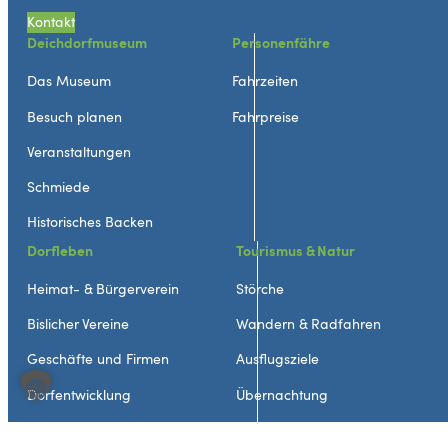
Kontakt
Deichdorfmuseum
Personenfähre
Das Museum
Fahrzeiten
Besuch planen
Fahrpreise
Veranstaltungen
Schmiede
Historisches Backen
Dorfleben
Tourismus & Natur
Heimat- & Bürgerverein
Störche
Bislicher Vereine
Wandern & Radfahren
Geschäfte und Firmen
Ausflugsziele
Dorfentwicklung
Übernachtung
Neuigkeiten
Gastronomie