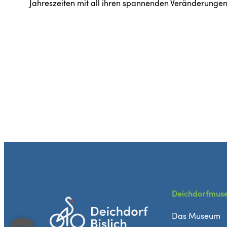
Jahreszeiten mit all ihren spannenden Veränderunge
Deichdorfmus
Das Museum