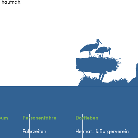
n hautnah.
eum
Personenfähre
Dorfleben
Fahrzeiten
Heimat- & Bürgerverein