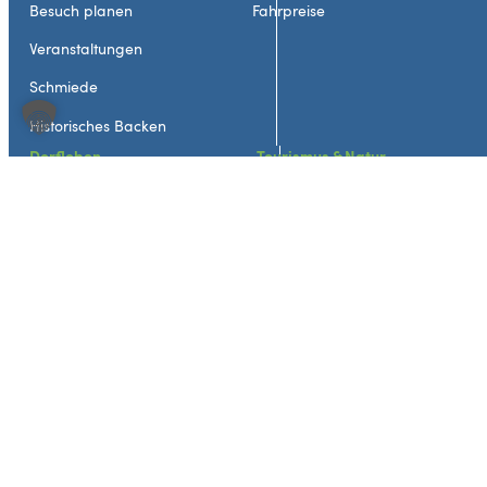
Besuch planen
Fahrpreise
Veranstaltungen
Schmiede
Historisches Backen
Dorfleben
Tourismus & Natur
Heimat- & Bürgerverein
Störche
Bislicher Vereine
Wandern & Radfahren
Geschäfte und Firmen
Ausflugsziele
Dorfentwicklung
Übernachtung
Neuigkeiten
Gastronomie
Veranstaltungen
Geschichte & Kultur
Über Bislich