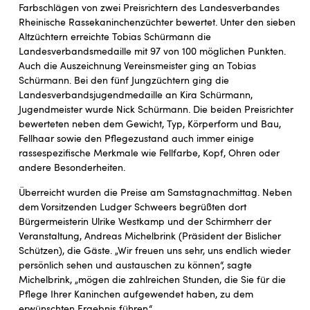
Farbschlägen von zwei Preisrichtern des Landesverbandes
Rheinische Rassekaninchenzüchter bewertet. Unter den sieben
Altzüchtern erreichte Tobias Schürmann die
Landesverbandsmedaille mit 97 von 100 möglichen Punkten.
Auch die Auszeichnung Vereinsmeister ging an Tobias
Schürmann. Bei den fünf Jungzüchtern ging die
Landesverbandsjugendmedaille an Kira Schürmann,
Jugendmeister wurde Nick Schürmann. Die beiden Preisrichter
bewerteten neben dem Gewicht, Typ, Körperform und Bau,
Fellhaar sowie den Pflegezustand auch immer einige
rassespezifische Merkmale wie Fellfarbe, Kopf, Ohren oder
andere Besonderheiten.
Überreicht wurden die Preise am Samstagnachmittag. Neben
dem Vorsitzenden Ludger Schweers begrüßten dort
Bürgermeisterin Ulrike Westkamp und der Schirmherr der
Veranstaltung, Andreas Michelbrink (Präsident der Bislicher
Schützen), die Gäste. „Wir freuen uns sehr, uns endlich wieder
persönlich sehen und austauschen zu können“, sagte
Michelbrink, „mögen die zahlreichen Stunden, die Sie für die
Pflege Ihrer Kaninchen aufgewendet haben, zu dem
erwünschten Ergebnis führen.“