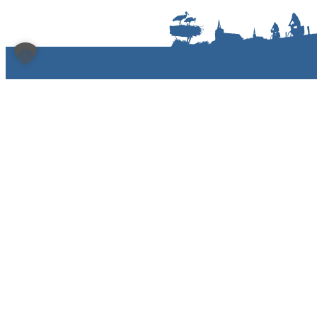
Heimat- und Bürgervereins Bislich e.V.
Dorfstraße 24
46487 Wesel-Bislich
heimatverein@bislich.de
Kontakt
Deichdorfmuseum
Personenfähre
Das Museum
Fahrzeiten